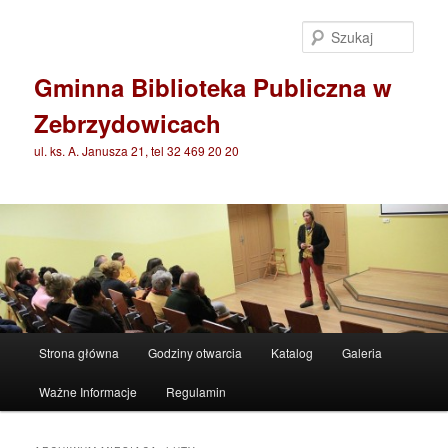
Przeskocz
Przeskocz
do
do
Szuka
tekstu
widgetów
Gminna Biblioteka Publiczna w
Zebrzydowicach
ul. ks. A. Janusza 21, tel 32 469 20 20
Główne
Strona główna
Godziny otwarcia
Katalog
Galeria
menu
Ważne Informacje
Regulamin