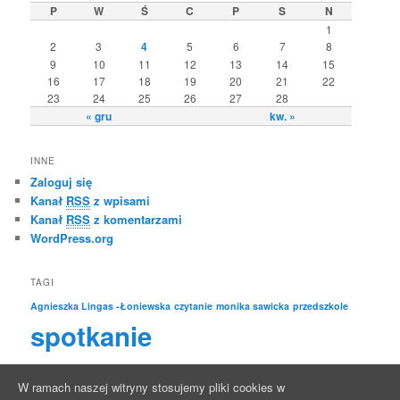
P
W
Ś
C
P
S
N
1
2
3
4
5
6
7
8
9
10
11
12
13
14
15
16
17
18
19
20
21
22
23
24
25
26
27
28
« gru
kw. »
INNE
Zaloguj się
Kanał
RSS
z wpisami
Kanał
RSS
z komentarzami
WordPress.org
TAGI
Agnieszka Lingas -Łoniewska
czytanie
monika sawicka
przedszkole
spotkanie
spotkanie autorskie
W ramach naszej witryny stosujemy pliki cookies w