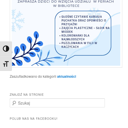
Toggle High Contrast
Toggle Font size
Zaszufladkowano do kategorii
aktualności
ZNAJDŹ NA STRONIE
S
z
u
k
POLUB NAS NA FACEBOOKU!
a