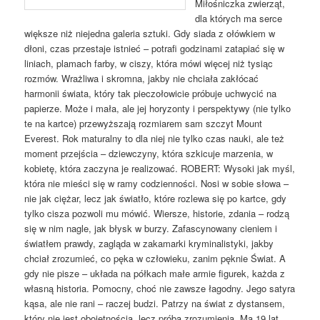
Miłośniczka zwierząt,
dla których ma serce
większe niż niejedna galeria sztuki. Gdy siada z ołówkiem w
dłoni, czas przestaje istnieć – potrafi godzinami zatapiać się w
liniach, plamach farby, w ciszy, która mówi więcej niż tysiąc
rozmów. Wrażliwa i skromna, jakby nie chciała zakłócać
harmonii świata, który tak pieczołowicie próbuje uchwycić na
papierze. Może i mała, ale jej horyzonty i perspektywy (nie tylko
te na kartce) przewyższają rozmiarem sam szczyt Mount
Everest. Rok maturalny to dla niej nie tylko czas nauki, ale też
moment przejścia – dziewczyny, która szkicuje marzenia, w
kobietę, która zaczyna je realizować. ROBERT: Wysoki jak myśl,
która nie mieści się w ramy codzienności. Nosi w sobie słowa –
nie jak ciężar, lecz jak światło, które rozlewa się po kartce, gdy
tylko cisza pozwoli mu mówić. Wiersze, historie, zdania – rodzą
się w nim nagle, jak błysk w burzy. Zafascynowany cieniem i
światłem prawdy, zagląda w zakamarki kryminalistyki, jakby
chciał zrozumieć, co pęka w człowieku, zanim pęknie Świat. A
gdy nie pisze – układa na półkach małe armie figurek, każda z
własną historia. Pomocny, choć nie zawsze łagodny. Jego satyra
kąsa, ale nie rani – raczej budzi. Patrzy na świat z dystansem,
który nie jest obojętnością, lecz próbą zrozumienia. Ma 19 lat,