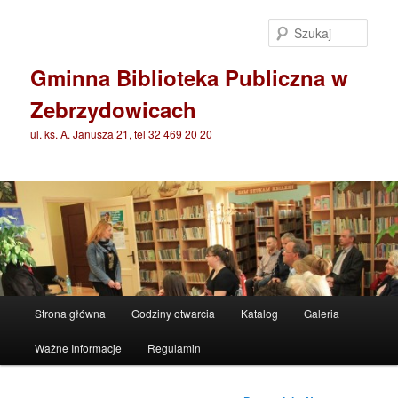
Przeskocz
do
Szuka
tekstu
Gminna Biblioteka Publiczna w
Zebrzydowicach
ul. ks. A. Janusza 21, tel 32 469 20 20
Główne
Strona główna
Godziny otwarcia
Katalog
Galeria
menu
Ważne Informacje
Regulamin