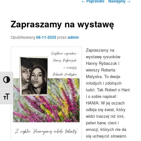
Nawigacja
←
Poprzedni
Następny
→
wpisu
Zapraszamy na wystawę
Opublikowany
06-11-2025
przez
admin
Zapraszamy na
wystawę rysunków
Hanny Rybaczuk i
wierszy Roberta
Matyska. To dwoje
Toggle High Contrast
młodych i zdolnych
ludzi. Tak Robert o Hani
i o sobie napisał:
Toggle Font size
HANIA: W jej oczach
odbija się świat, który
widzi inaczej niż inni,
pełen barw, cieni i
emocji, których nie da
się uchwycić słowami.